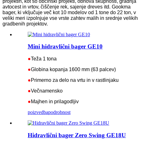
projektih, kot so občinski projekti, obnova skupnosti, gradnja
avtocest in vrtov, čiščenje rek, sajenje dreves itd. Gookma
bager, ki vključuje več kot 10 modelov od 1 tone do 22 ton, v
veliki meri izpolnjuje vse vrste zahtev malih in srednje velikih
gradbenih projektov.
Mini hidravlični bager GE10
●
Teža 1 tona
●
Globina kopanja 1600 mm (63 palcev)
●
Primerno za delo na vrtu in v rastlinjaku
●
Večnamensko
●
Majhen in prilagodljiv
poizvedba
podrobnost
Hidravlični bager Zero Swing GE18U