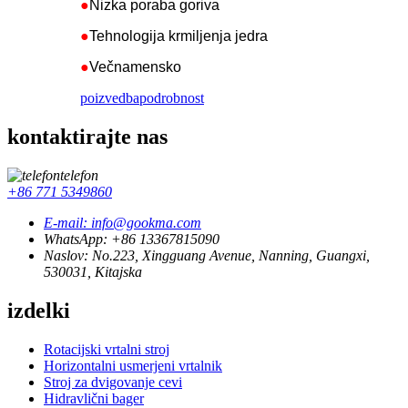
●
Nizka poraba goriva
●
Tehnologija krmiljenja jedra
●
Večnamensko
poizvedba
podrobnost
kontaktirajte nas
telefon
+86 771 5349860
E-mail: info@gookma.com
WhatsApp: +86 13367815090
Naslov: No.223, Xingguang Avenue, Nanning, Guangxi,
530031, Kitajska
izdelki
Rotacijski vrtalni stroj
Horizontalni usmerjeni vrtalnik
Stroj za dvigovanje cevi
Hidravlični bager