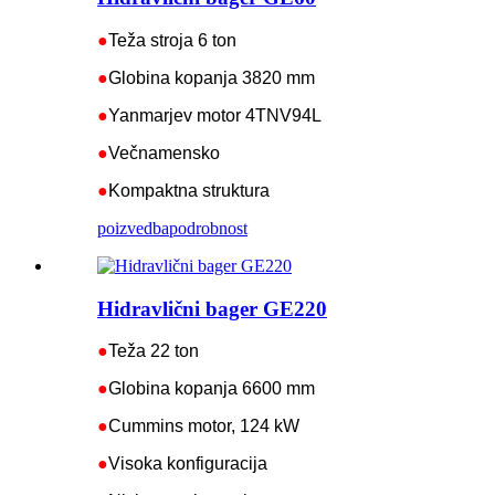
●
Teža stroja 6 ton
●
Globina kopanja 3820 mm
●
Yanmarjev motor 4TNV94L
●
Večnamensko
●
Kompaktna struktura
poizvedba
podrobnost
Hidravlični bager GE220
●
Teža 22 ton
●
Globina kopanja 6600 mm
●
Cummins motor, 124 kW
●
Visoka konfiguracija