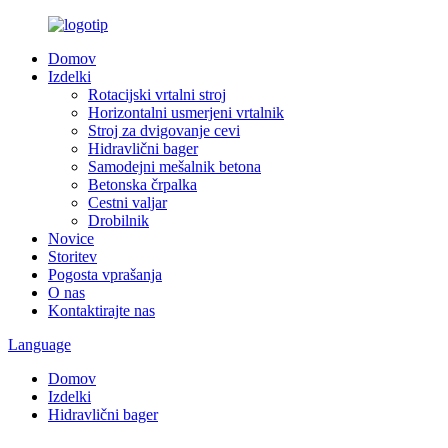
Domov
Izdelki
Rotacijski vrtalni stroj
Horizontalni usmerjeni vrtalnik
Stroj za dvigovanje cevi
Hidravlični bager
Samodejni mešalnik betona
Betonska črpalka
Cestni valjar
Drobilnik
Novice
Storitev
Pogosta vprašanja
O nas
Kontaktirajte nas
Language
Domov
Izdelki
Hidravlični bager