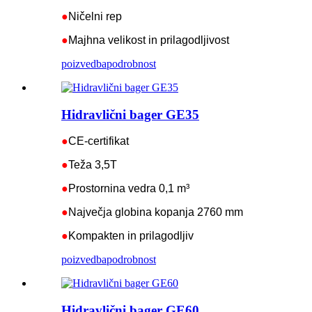
●
Ničelni rep
●
Majhna velikost in prilagodljivost
poizvedba
podrobnost
Hidravlični bager GE35
●
CE-certifikat
●
Teža 3,5T
●
Prostornina vedra 0,1 m³
●
Največja globina kopanja 2760 mm
●
Kompakten in prilagodljiv
poizvedba
podrobnost
Hidravlični bager GE60