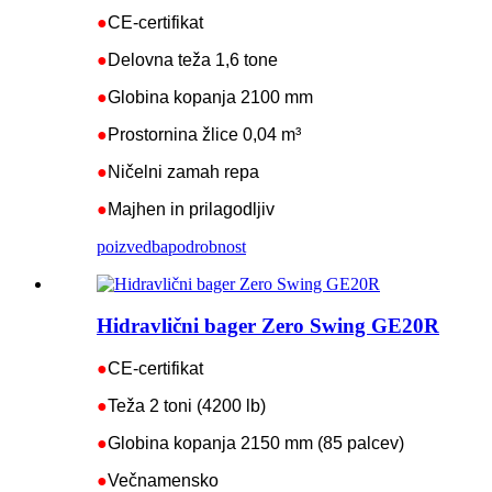
●
CE-certifikat
●
Delovna teža 1,6 tone
●
Globina kopanja 2100 mm
●
Prostornina žlice 0,04 m³
●
Ničelni zamah repa
●
Majhen in prilagodljiv
poizvedba
podrobnost
Hidravlični bager Zero Swing GE20R
●
CE-certifikat
●
Teža 2 toni (4200 lb)
●
Globina kopanja 2150 mm (85 palcev)
●
Večnamensko