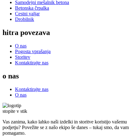
Samodejni mešalnik betona
Betonska črpalka
Cestni valjar
Drobilnik
hitra povezava
O nas
Pogosta vprašanja
Storitev
Kontaktirajte nas
o nas
Kontaktirajte nas
O nas
stopite v stik
Vas zanima, kako lahko naši izdelki in storitve koristijo vašemu
podjetju? Povežite se z našo ekipo še danes – tukaj smo, da vam
pomagamo.