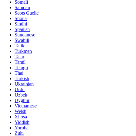
Somali
Samoan
Scots Gaelic
Shona
Sindhi
Spanish
Sundanese
Swahili
Tajik
Turkmen
Tatar
Tamil
Telugu
Thai
Turkish
Ukrainian
Urdu
Uzbek
Uyghur
Vietnamese
Welsh
Xhosa
Yiddish
Yoruba
Zulu