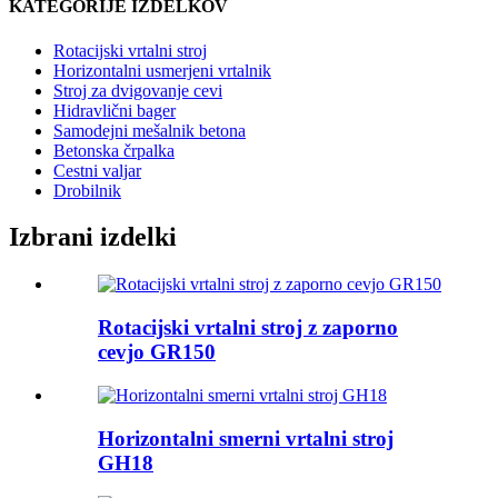
KATEGORIJE IZDELKOV
Rotacijski vrtalni stroj
Horizontalni usmerjeni vrtalnik
Stroj za dvigovanje cevi
Hidravlični bager
Samodejni mešalnik betona
Betonska črpalka
Cestni valjar
Drobilnik
Izbrani izdelki
Rotacijski vrtalni stroj z zaporno
cevjo GR150
Horizontalni smerni vrtalni stroj
GH18